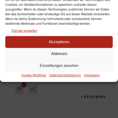
Cookies, um Geräteinformationen zu speichern und/oder darauf
zuzugreifen. Wenn du diesen Technologien zustimmst, können wir Daten
wie das Surfverhalten oder eindeutige IDs auf dieser Website verarbeiten.
By
elsani & neary
In
Allgemein
,
Film
,
Sendetermin
,
TV
Wenn du deine Zustimmung nicht erteilst oder zurückziehst, können
Posted
4. August 2022
bestimmte Merkmale und Funktionen beeinträchtigt werden.
ALTE BANDE – Erfolgreiche
Dienste verwalten
Wiederholung in der ARD-
Akzeptieren
Primetime
Ablehnen
ALTE BANDE – Erfolgreiche Wiederholung in der
ARD-Primetime Mit 11,4% Marktanteil wurde
Einstellungen ansehen
„ALTE BANDE“ erneut am 03.08.2022 im ARD zur
Primetime um 20:15 Uhr ausgestrahlt.
Cookie-Richtlinie
Datenschutzerklärung
Impressum
0
READ MORE