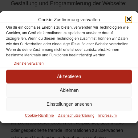
Gestaltung und Programmierung der Webseite:
Designbüro*Marx – Büros für Kommunikationsgestaltung
Cookie-Zustimmung verwalten
Tel.: +49 221 330 50 20 / Email:
Um dir ein optimales Erlebnis zu bieten, verwenden wir Technologien wie
info@designbueromarx.de
Cookies, um Geräteinformationen zu speichern und/oder darauf
www.designbueromarx.de
zuzugreifen. Wenn du diesen Technologien zustimmst, können wir Daten
wie das Surfverhalten oder eindeutige IDs auf dieser Website verarbeiten.
Wenn du deine Zustimmung nicht erteilst oder zurückziehst, können
HAFTUNGSAUSSCHL
bestimmte Merkmale und Funktionen beeinträchtigt werden.
Dienste verwalten
USS (DISCLAIMER)
Akzeptieren
Haftung für Inhalte
Ablehnen
Als Diensteanbieter sind wir gemäß § 7 Abs.1 TMG für
Einstellungen ansehen
eigene Inhalte auf diesen Seiten nach den allgemeinen
Gesetzen verantwortlich. Nach §§ 8 bis 10 TMG sind wir
Cookie-Richtlinie
Datenschutzerklärung
Impressum
als Diensteanbieter jedoch nicht verpflichtet, übermittelte
oder gespeicherte fremde Informationen zu überwachen
oder nach Umständen zu forschen, die auf eine