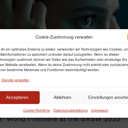
Cookie-Zustimmung verwalten
dir ein optimales Erlebnis zu bieten, verwenden wir Technologien wie Cookies, u
äteinformationen zu speichern und/oder darauf zuzugreifen. Wenn du diesen
hnologien zustimmst, können wir Daten wie das Surfverhalten oder eindeutige IDs
ser Website verarbeiten. Wenn du deine Zustimmung nicht erteilst oder zurückziehs
nen bestimmte Merkmale und Funktionen beeinträchtigt werden.
Dienste verwalten
Akzeptieren
Ablehnen
Einstellungen anseh
lm
,
Kino
,
News
,
Premiere
Posted
23. Januar 2025
Cookie-Richtlinie
Datenschutzerklärung
Impressum
orld Premiere at the SXSW 2025