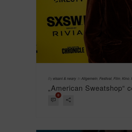
By
elsani & neary
In
Allgemein
,
Festival
,
Film
,
Kino
,
„American Sweatshop“ c
0