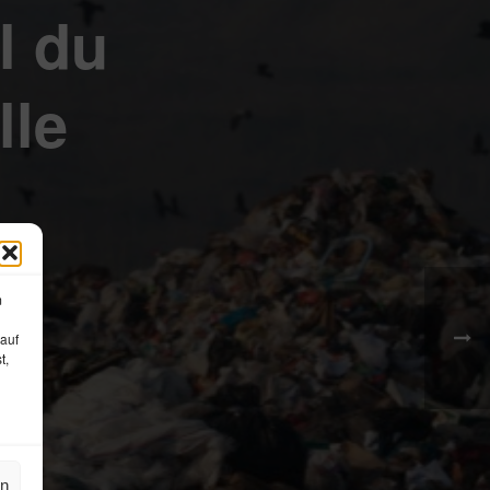
l du
lle
m
 auf
t,
en