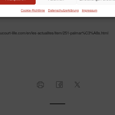
Cookie-Richtlinie
Datenschutzerklärung
Impressum
lducourt-lille.com/en/les-actualites/item/251-palmar%C3%A8s.html