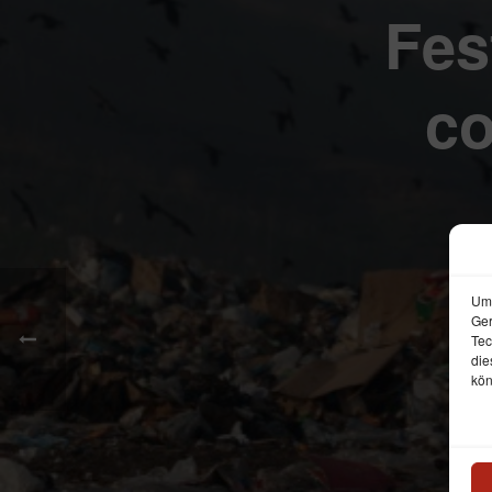
Fes
co
Um 
Ger
Tec
die
kön