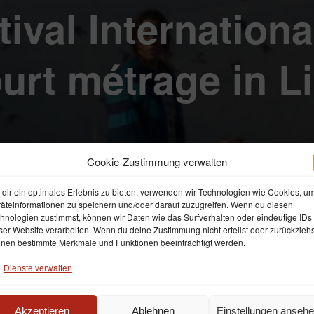
tival Internationa
urt métrage in Li
Cookie-Zustimmung verwalten
By
elsani & neary
22. September 2015
dir ein optimales Erlebnis zu bieten, verwenden wir Technologien wie Cookies, u
äteinformationen zu speichern und/oder darauf zuzugreifen. Wenn du diesen
hnologien zustimmst, können wir Daten wie das Surfverhalten oder eindeutige IDs
ser Website verarbeiten. Wenn du deine Zustimmung nicht erteilst oder zurückziehs
nen bestimmte Merkmale und Funktionen beeinträchtigt werden.
Dienste verwalten
Akzeptieren
Ablehnen
Einstellungen anseh