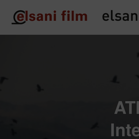
AT
Int